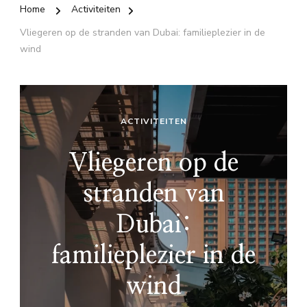
Home
Activiteiten
Vliegeren op de stranden van Dubai: familieplezier in de
wind
ACTIVITEITEN
Vliegeren op de
stranden van
Dubai:
familieplezier in de
wind