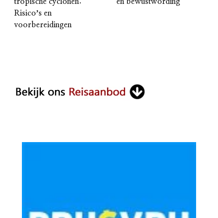
tropische cyclonen:
en bewustwording
Risicoʼs en
voorbereidingen