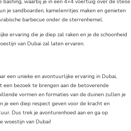
e bashing, waarbij je in een 4×4 voertuig over de steile
kun je sandboarden, kamelenritjes maken en genieten
 Arabische barbecue onder de sterrenhemel.
jke ervaring die je diep zal raken en je de schoonheid
oestijn van Dubai zal laten ervaren.
aar een unieke en avontuurlijke ervaring in Dubai,
et een bezoek te brengen aan de betoverende
illende vormen en formaties van de duinen zullen je
n je een diep respect geven voor de kracht en
tuur. Dus trek je avonturenhoed aan en ga op
e woestijn van Dubai!