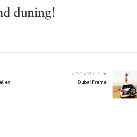
nd duning!
NEXT ARTICLE
al en
Dubai Frame