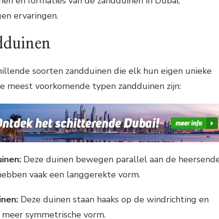
men en formaties van de zandduinen in Dubai,
en ervaringen.
dduinen
chillende soorten zandduinen die elk hun eigen unieke
e meest voorkomende typen zandduinen zijn:
inen:
Deze duinen bewegen parallel aan de heersend
 hebben vaak een langgerekte vorm.
inen:
Deze duinen staan haaks op de windrichting en
 meer symmetrische vorm.