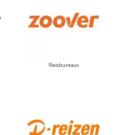
e
Reisbureaus