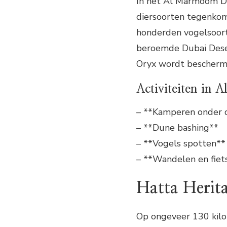
In het Al Marmoom De
diersoorten tegenkom
honderden vogelsoorte
beroemde Dubai Deser
Oryx wordt bescherm
Activiteiten in
– **Kamperen onder 
– **Dune bashing**
– **Vogels spotten**
– **Wandelen en fiet
Hatta Herita
Op ongeveer 130 kilo