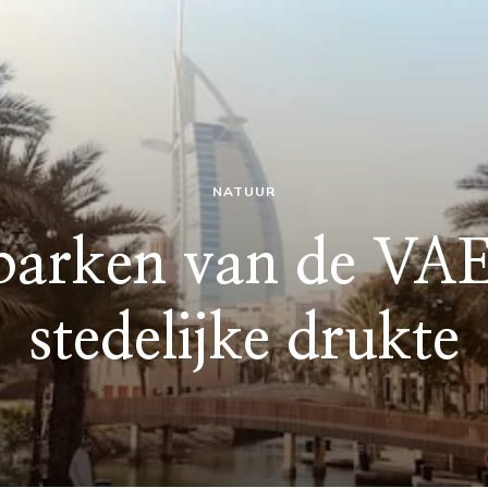
NATUUR
parken van de VAE
stedelijke drukte