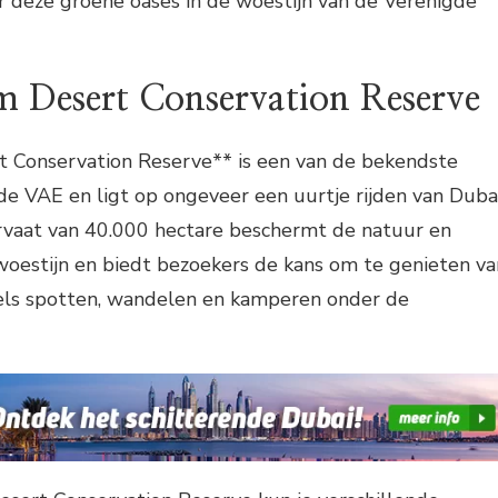
r deze groene oases in de woestijn van de Verenigde
Desert Conservation Reserve
 Conservation Reserve** is een van de bekendste
de VAE en ligt op ongeveer een uurtje rijden van Dubai
ervaat van 40.000 hectare beschermt de natuur en
 woestijn en biedt bezoekers de kans om te genieten va
ogels spotten, wandelen en kamperen onder de