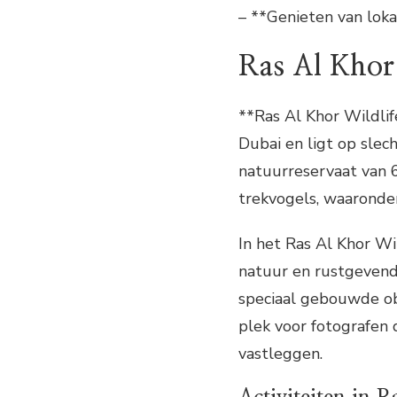
– **Genieten van lok
Ras Al Khor
**Ras Al Khor Wildlif
Dubai en ligt op slec
natuurreservaat van 6
trekvogels, waaronder 
In het Ras Al Khor Wi
natuur en rustgevende
speciaal gebouwde ob
plek voor fotografen 
vastleggen.