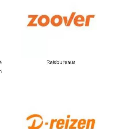
e
Reisbureaus
n