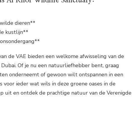
Ras Al Khor Wildlife Sanctuary:
 wilde dieren**
e kustlijn**
 zonsondergang**
van de VAE bieden een welkome afwisseling van de
 Dubai. Of je nu een natuurliefhebber bent, graag
teiten onderneemt of gewoon wilt ontspannen in een
is voor ieder wat wils in deze groene oases in de
op uit en ontdek de prachtige natuur van de Verenigde