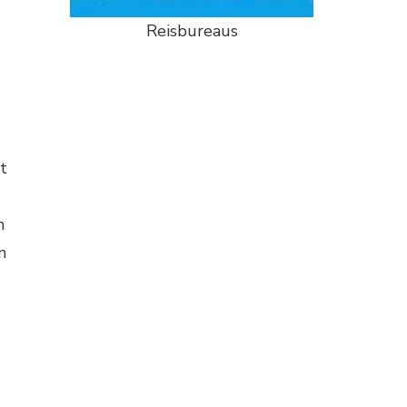
Reisbureaus
t
m
n