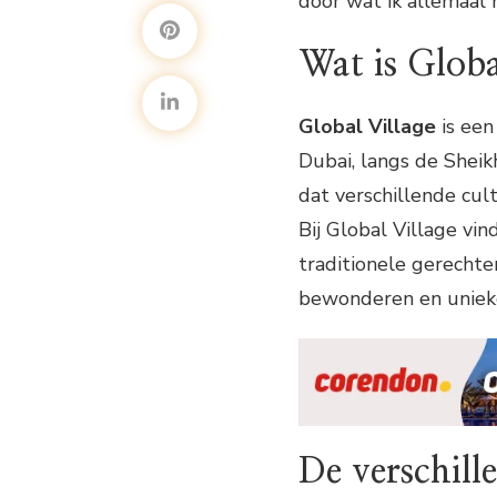
door wat ik allemaal 
Wat is Globa
Global Village
is een
Dubai, langs de Shei
dat verschillende cul
Bij Global Village vin
traditionele gerecht
bewonderen en unieke
De verschill