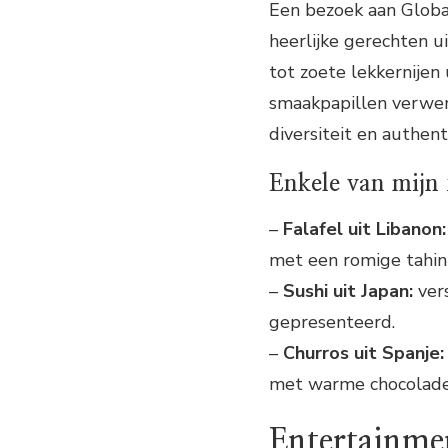
Een bezoek aan Global
heerlijke gerechten ui
tot zoete lekkernijen u
smaakpapillen verwend
diversiteit en authent
Enkele van mijn 
–
Falafel uit Libanon:
met een romige tahini
–
Sushi uit Japan:
vers
gepresenteerd.
–
Churros uit Spanje:
met warme chocolade
Entertainme