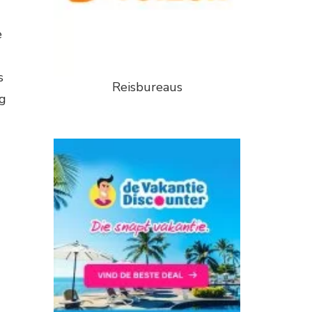
e
s
Reisbureaus
ng