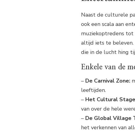
Naast de culturele pa
ook een scala aan ent
muziekoptredens tot s
altijd iets te beleve
die in de lucht hing t
Enkele van de mee
–
De Carnival Zone:
m
leeftijden.
–
Het Cultural Stage
van over de hele were
–
De Global Village T
het verkennen van all