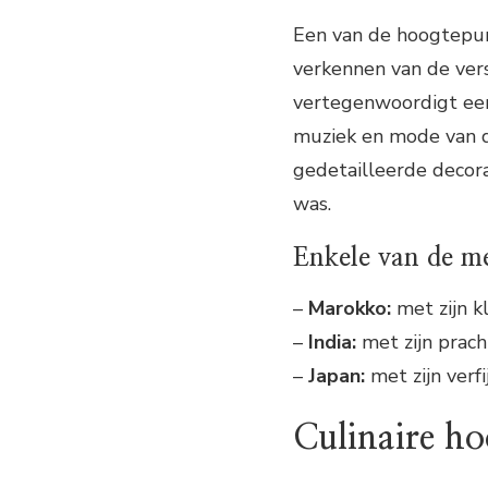
Een van de hoogtepun
verkennen van de vers
vertegenwoordigt een 
muziek en mode van da
gedetailleerde decora
was.
Enkele van de me
–
Marokko:
met zijn k
–
India:
met zijn pracht
–
Japan:
met zijn verf
Culinaire ho