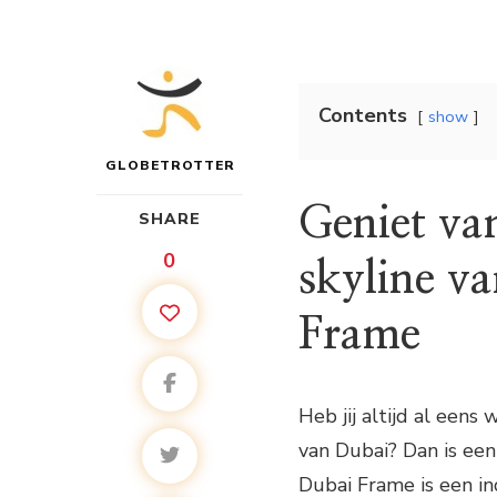
Contents
show
GLOBETROTTER
Geniet van
SHARE
0
skyline v
Frame
Heb jij altijd al eens
van Dubai? Dan is ee
Dubai Frame is een i