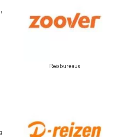
n
Reisbureaus
g