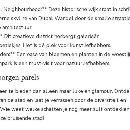
al Neighbourhood:** Deze historische wijk staat in schri
rne skyline van Dubai. Wandel door de smalle straatj
architectuur.
 Dit creatieve district herbergt galerieën,
oetiekjes. Het is dé plek voor kunstliefhebbers.
den:** Een oase van bloemen en planten in de woestij
npark is een must-visit voor natuurliefhebbers.
orgen parels
eer te bieden dan alleen maar luxe en glamour. Ontde
an de stad en laat je verrassen door de diversiteit en
.Wie weet welke schatten je nog meer zult ontdekken
deze bruisende stad!