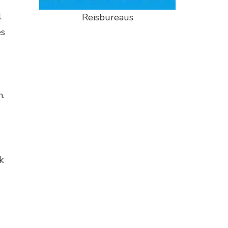
l
Reisbureaus
es
n.
k