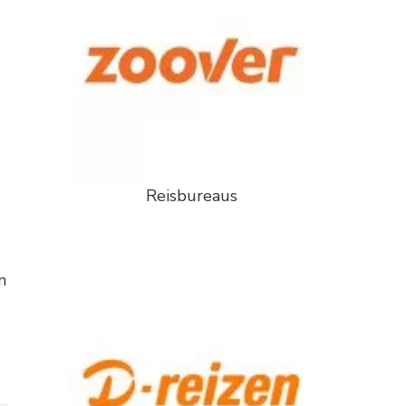
Reisbureaus
n