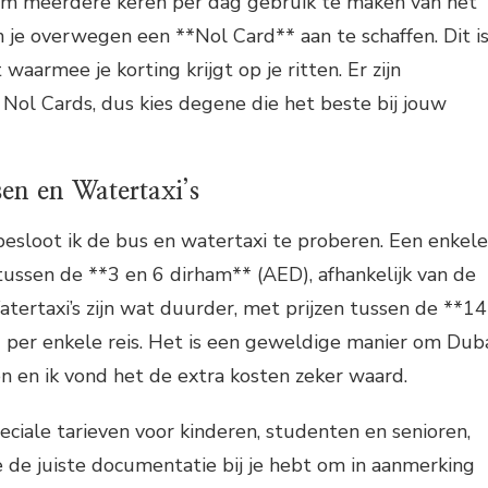
 om meerdere keren per dag gebruik te maken van het
 je overwegen een **Nol Card** aan te schaffen. Dit i
waarmee je korting krijgt op je ritten. Er zijn
 Nol Cards, dus kies degene die het beste bij jouw
en en Watertaxi’s
esloot ik de bus en watertaxi te proberen. Een enkele
tussen de **3 en 6 dirham** (AED), afhankelijk van de
Watertaxi’s zijn wat duurder, met prijzen tussen de **14
 per enkele reis. Het is een geweldige manier om Dub
en en ik vond het de extra kosten zeker waard.
peciale tarieven voor kinderen, studenten en senioren,
e de juiste documentatie bij je hebt om in aanmerking