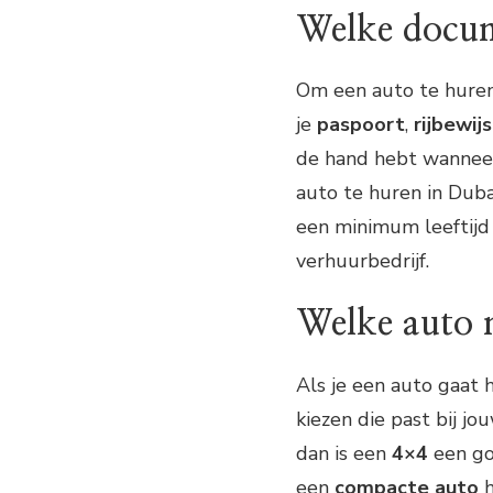
Welke docum
Om een auto te huren
je
paspoort
,
rijbewijs
de hand hebt wanneer
auto te huren in Duba
een minimum leeftijd 
verhuurbedrijf.
Welke auto 
Als je een auto gaat h
kiezen die past bij jo
dan is een
4×4
een goe
een
compacte auto
h