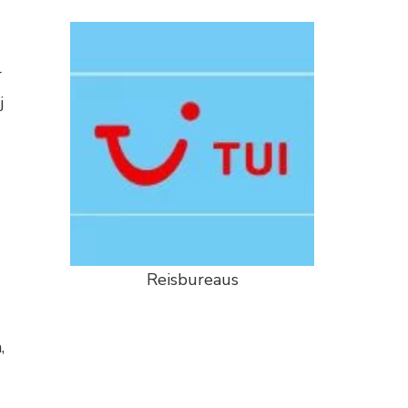
r
j
Reisbureaus
,