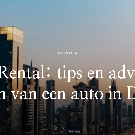
VERVOER
ental: tips en adv
n van een auto in 